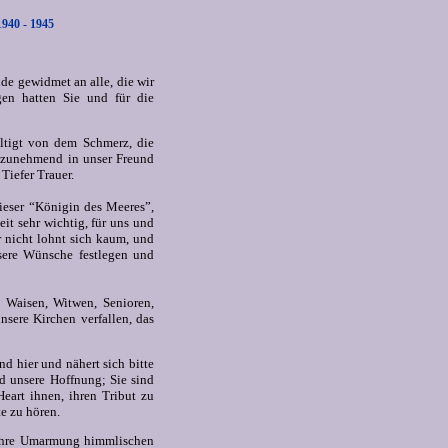
0 - 1945
de gewidmet an alle, die wir
gen hatten Sie und für die
ltigt von dem Schmerz, die
 zunehmend in unser Freund
Tiefer Trauer.
ieser “Königin des Meeres”,
it sehr wichtig, für uns und
r nicht lohnt sich kaum, und
sere Wünsche festlegen und
e Waisen, Witwen, Senioren,
nsere Kirchen verfallen, das
ind hier und nähert sich bitte
d unsere Hoffnung; Sie sind
Heart ihnen, ihren Tribut zu
e zu hören.
n Ihre Umarmung himmlischen