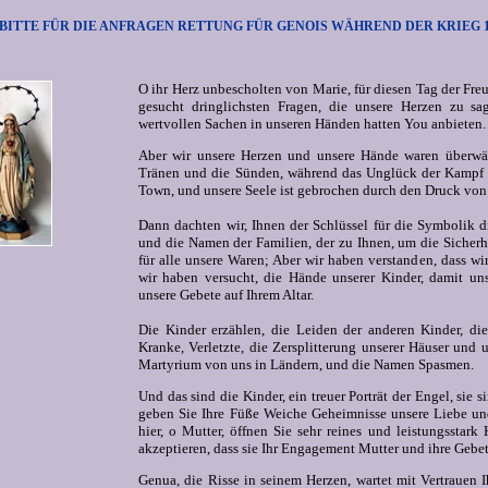
BITTE FÜR DIE ANFRAGEN RETTUNG FÜR GENOIS WÄHREND DER KRIEG 194
O ihr Herz unbescholten von Marie, für diesen Tag der Freu
gesucht dringlichsten Fragen, die unsere Herzen zu sa
wertvollen Sachen in unseren Händen hatten You anbieten.
Aber wir unsere Herzen und unsere Hände waren überwä
Tränen und die Sünden, während das Unglück der Kampf
Town, und unsere Seele ist gebrochen durch den Druck von 
Dann dachten wir, Ihnen der Schlüssel für die Symbolik d
und die Namen der Familien, der zu Ihnen, um die Sicherhe
für alle unsere Waren; Aber wir haben verstanden, dass wi
wir haben versucht, die Hände unserer Kinder, damit un
unsere Gebete auf Ihrem Altar.
Die Kinder erzählen, die Leiden der anderen Kinder, di
Kranke, Verletzte, die Zersplitterung unserer Häuser und u
Martyrium von uns in Ländern, und die Namen Spasmen.
Und das sind die Kinder, ein treuer Porträt der Engel, sie s
geben Sie Ihre Füße Weiche Geheimnisse unsere Liebe un
hier, o Mutter, öffnen Sie sehr reines und leistungsstark 
akzeptieren, dass sie Ihr Engagement Mutter und ihre Gebet
Genua, die Risse in seinem Herzen, wartet mit Vertraue