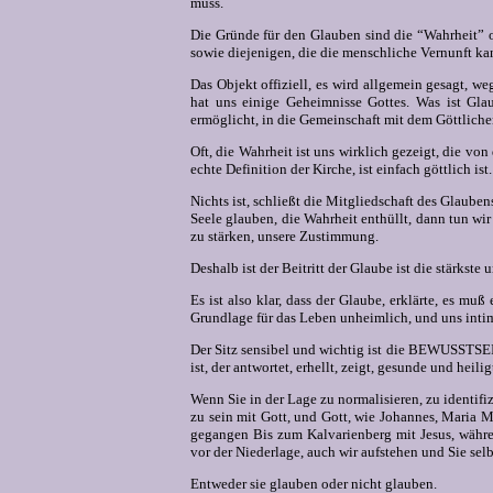
muss.
Die Gründe für den Glauben sind die “Wahrheit” o
sowie diejenigen, die die menschliche Vernunft ka
Das Objekt offiziell, es wird allgemein gesagt, we
hat uns einige Geheimnisse Gottes. Was ist Gl
ermöglicht, in die Gemeinschaft mit dem Göttliche
Oft, die Wahrheit ist uns wirklich gezeigt, die von
echte Definition der Kirche, ist einfach göttlich ist.
Nichts ist, schließt die Mitgliedschaft des Glauben
Seele glauben, die Wahrheit enthüllt, dann tun wir 
zu stärken, unsere Zustimmung.
Deshalb ist der Beitritt der Glaube ist die stärkste
Es ist also klar, dass der Glaube, erklärte, es muß
Grundlage für das Leben unheimlich, und uns inti
Der Sitz sensibel und wichtig ist die BEWUSSTSEIN
ist, der antwortet, erhellt, zeigt, gesunde und heili
Wenn Sie in der Lage zu normalisieren, zu identifiz
zu sein mit Gott, und Gott, wie Johannes, Maria M
gegangen Bis zum Kalvarienberg mit Jesus, währen
vor der Niederlage, auch wir aufstehen und Sie selb
Entweder sie glauben oder nicht glauben.