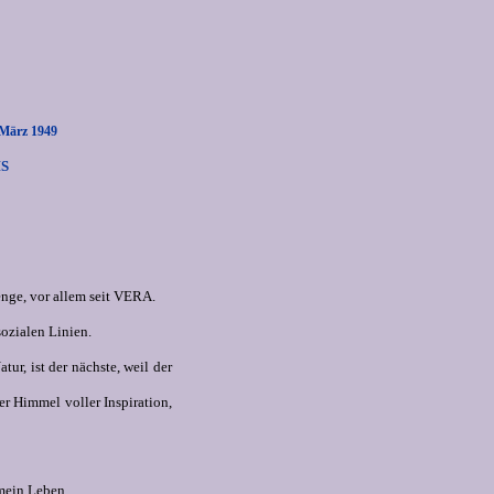
ärz 1949
S
Menge, vor allem seit VERA.
sozialen Linien.
r, ist der nächste, weil der
r Himmel voller Inspiration,
 mein Leben.