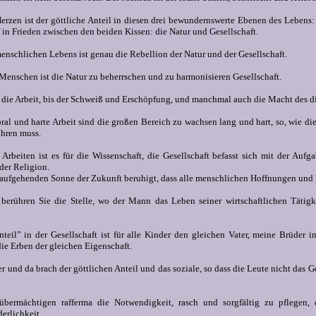
rzen ist der göttliche Anteil in diesen drei bewundernswerte Ebenen des Lebens: 
 in Frieden zwischen den beiden Kissen: die Natur und Gesellschaft.
enschlichen Lebens ist genau die Rebellion der Natur und der Gesellschaft.
Menschen ist die Natur zu beherrschen und zu harmonisieren Gesellschaft.
r die Arbeit, bis der Schweiß und Erschöpfung, und manchmal auch die Macht des di
ral und harte Arbeit sind die großen Bereich zu wachsen lang und hart, so, wie die
ühren muss.
 Arbeiten ist es für die Wissenschaft, die Gesellschaft befasst sich mit der Aufg
der Religion.
 aufgehenden Sonne der Zukunft beruhigt, dass alle menschlichen Hoffnungen und 
berühren Sie die Stelle, wo der Mann das Leben seiner wirtschaftlichen Tätigk
nteil” in der Gesellschaft ist für alle Kinder den gleichen Vater, meine Brüder i
die Erben der gleichen Eigenschaft.
r und da brach der göttlichen Anteil und das soziale, so dass die Leute nicht das G
bermächtigen rafferma die Notwendigkeit, rasch und sorgfältig zu pflegen, 
erlichkeit.