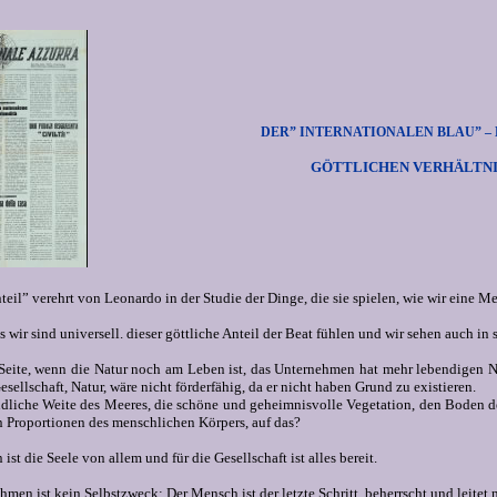
DER” INTERNATIONALEN BLAU” – M
GÖTTLICHEN VERHÄLTNI
teil” verehrt von Leonardo in der Studie der Dinge, die sie spielen, wie wir eine 
s wir sind universell. dieser göttliche Anteil der Beat fühlen und wir sehen auch in 
Seite, wenn die Natur noch am Leben ist, das Unternehmen hat mehr lebendigen Natu
esellschaft, Natur, wäre nicht förderfähig, da er nicht haben Grund zu existieren.
ndliche Weite des Meeres, die schöne und geheimnisvolle Vegetation, den Boden de
 Proportionen des menschlichen Körpers, auf das?
st die Seele von allem und für die Gesellschaft ist alles bereit.
men ist kein Selbstzweck: Der Mensch ist der letzte Schritt, beherrscht und leitet