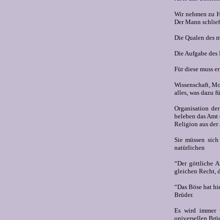
Wir nehmen zu He
Der Mann schlief
Die Qualen des m
Die Aufgabe des 
Für diese muss e
Wissenschaft, Mo
alles, was dazu f
Organisation der
beleben das Amt 
Religion aus der
Sie müssen sich 
natürlichen
“
Der göttliche A
gleichen Recht, 
“
Das Böse hat hie
Brüder.
Es wird immer ü
universellen Brüd