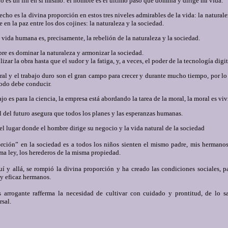
o es un fin en sí mismo: el hombre es el último paso que domina y dirige mi vida.
ho es la divina proporción en estos tres niveles admirables de la vida: la naturale
en la paz entre los dos cojines: la naturaleza y la sociedad.
 vida humana es, precisamente, la rebelión de la naturaleza y la sociedad.
re es dominar la naturaleza y armonizar la sociedad.
lizar la obra hasta que el sudor y la fatiga, y, a veces, el poder de la tecnología digit
ral y el trabajo duro son el gran campo para crecer y durante mucho tiempo, por lo
todo debe conducir.
jo es para la ciencia, la empresa está abordando la tarea de la moral, la moral es vivir
l del futuro asegura que todos los planes y las esperanzas humanas.
el lugar donde el hombre dirige su negocio y la vida natural de la sociedad
rción” en la sociedad es a todos los niños sienten el mismo padre, mis hermano
ma ley, los herederos de la misma propiedad.
uí y allá, se rompió la divina proporción y ha creado las condiciones sociales, p
y eficaz hermanos.
 arrogante rafferma la necesidad de cultivar con cuidado y prontitud, de lo s
rsal.