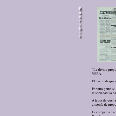
“La divina propo
VERA.
El hecho de que s
Por otra parte, s
la sociedad, la n
A favor de que la
armonía de propo
La compañía es el