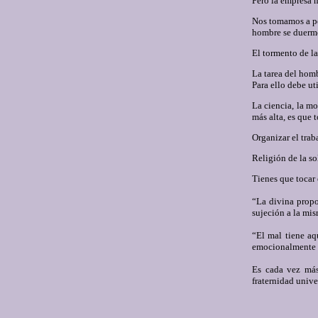
Pero la empresa n
Nos tomamos a pec
hombre se duerme 
El tormento de la
La tarea del homb
Para ello debe uti
La ciencia, la mo
más alta, es que 
Organizar el traba
Religión de la so
Tienes que tocar 
“La divina propo
sujeción a la mis
“El mal tiene aq
emocionalmente 
Es cada vez más
fraternidad unive