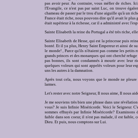
pas avoir peur. Au contraire, vous méfier de riches. Ici
l'Evangile, ce n'est pas par saint Luc, on trouve égale
chameau de passer par le trou d'une aiguille qu'à un rich
France était riche, nous pouvons dire qu'il avait le plu
était supérieur à la richesse, car il a administré avec l'espr
Sainte Elisabeth la reine du Portugal a été très riche, ell
Sainte Elisabeth de Hesse, qui est la princesse puis rein
bonté. Et il ya plus, Henry Saint Empereur et ainsi de sui
le monde! , Parce qu'ils n'étaient pas comme les petits r
grands princes et des monarques qui ont cherché refuge ici
pas bonnes, ils sont condamnés à mourir avec leur ri
quelques voleurs qui sont appelés voleurs pour leur espr
uns les autres à la damnation.
Après tout cela, nous voyons que le monde ne pleure pa
larmes.
Let's rester avec notre Seigneur, Il nous aime, Il nous aid
Je me souviens très bien une phrase dans une révélation 
vous? Je suis Infinie Miséricorde. Voici le Seigneur. C
sommes effrayés par Infinie Miséricorde? Examinons de
faible dans son coeur, il n'est pas malade, il est faible
Dieu. Et puis, nous comptons sur Lui.