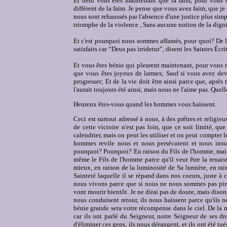
Et béni vous êtes maintenant que la faim, pour vous doit
différent de la faim. Je pense que vous avez faim, que j
nous sont rehaussés par l'absence d'une justice plus sim
triomphe de la violence , Sans aucune notion de la digni
Et c'est pourquoi nous sommes affamés, pour quoi? De la v
satisfaits car “Deus pas irridetur”, disent les Saintes Éc
Et vous êtes bénie qui pleurent maintenant, pour vous r
que vous êtes joyeux de larmes; Sauf si vous avez dev
progresser; Et de la vie doit être ainsi parce que, après to
l'aurait toujours été ainsi, mais nous ne l'aime pas. Quel
Heureux êtes-vous quand les hommes vous haïssent.
Ceci est surtout adressé à nous, à des prêtres et religi
de cette victoire n'est pas loin, que ce soit limité, qu
calendrier, mais on peut les utiliser et on peut compter l
hommes revile nous et nous persécutent et nous insu
pourquoi? Pourquoi? En raison du Fils de l'homme, mais q
même le Fils de l'homme parce qu'il veut être la renaiss
mieux, en raison de la luminosité de Sa lumière, en rais
Sainteté laquelle il se répand dans nos coeurs, juste à
nous vivons parce que si nous ne nous sommes pas pire
vont mourir bientôt. Je ne dirai pas de doute, mais disons
nous conduisent retour, ils nous haïssent parce qu'ils 
bénie grande sera votre récompense dans le ciel. De la m
car ils ont parlé du Seigneur, notre Seigneur de ses droi
d'éliminer ces gens, ils nous dérangent, et ils ont été 