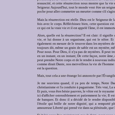
ressuscité, et cette résurrection nous montre que la vie e
Seigneur. Aujourd'hui, tout le monde veut être un seigneur
poche pour aller commettre un meurtre comme s'il s'agissa
Mais la résurrection est réelle. Dieu est le Seigneur de la
fois avec le corps. Réfléchissez bien, cette question est
ce qui est la vraie vie et il est appelé l'âme, il est immort
Alors, quelle est la résurrection? Il est clair: il signif
vie, et lui donne à un organisme, qui est le nôtre. E
également en mesure de le trouver dans les mystères de 
toujours dit, même un grain de sable est un mystère, mê
Pour nous. Pour Dieu, il n'ya pas de mystères. Il peut tr
en un instant, en un instant; De cette façon, notre âme, q
peut prendre Notre corps et de le rendre à nouveau indisp
comme dirait Dante, nos merveilleux la vie de l'homme s
est la question.
Mais, tout cela a une étrange loi annoncée par l'Évangil
Je me souviens quand, il ya peu de temps, Notre Dame
christianisme et l'a conduite à paganisme. Très vrai, La s
Et puis, vous êtes bénie pauvres, le vôtre est le royaume 
ici d'afficher ostensiblement et patiemment la vie; Il est
de banques. Et donc il a décidé de le rendre disponib
l'étoile qui brille de notre dignité, qui a remporté pl
amoureuse Liberté qui prend vie dans sa plénitude, que 