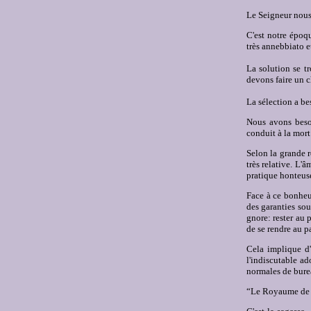
Le Seigneur nous 
C'est notre époqu
très annebbiato e
La solution se tr
devons faire un c
La sélection a be
Nous avons besoi
conduit à la mort
Selon la grande r
très relative. L'
pratique honteus
Face à ce bonheur
des garanties sou
gnore: rester au 
de se rendre au p
Cela implique d'
l'indiscutable a
normales de burea
“Le Royaume de D