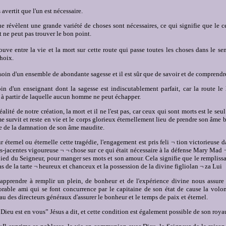
avertit que l'un est nécessaire.
e révèlent une grande variété de choses sont nécessaires, ce qui signifie que le c
t ne peut pas trouver le bon point.
ouve entre la vie et la mort sur cette route qui passe toutes les choses dans le se
hoix.
soin d'un ensemble de abondante sagesse et il est sûr que de savoir et de comprendre
n d'un enseignant dont la sagesse est indiscutablement parfait, car la route le 
 à partir de laquelle aucun homme ne peut échapper.
éalité de notre création, la mort et il ne l'est pas, car ceux qui sont morts est le se
âme survit et reste en vie et le corps glorieux éternellement lieu de prendre son âme 
e de la damnation de son âme maudite.
 éternel ou éternelle cette tragédie, l'engagement est pris feli ¬ tion victorieuse d
s-jacentes vigoureuse ¬ ¬ chose sur ce qui était nécessaire à la défense Mary Mad 
pied du Seigneur, pour manger ses mots et son amour. Cela signifie que le remplissa
as de la tarte ¬ heureux et chanceux et la possession de la divine figliolan ¬ za Lui
apprendre à remplir un plein, de bonheur et de l'expérience divine nous assur
dorable ami qui se font concurrence par le capitaine de son état de cause la volon
u des directeurs généraux d'assurer le bonheur et le temps de paix et éternel.
ieu est en vous” Jésus a dit, et cette condition est également possible de son roy