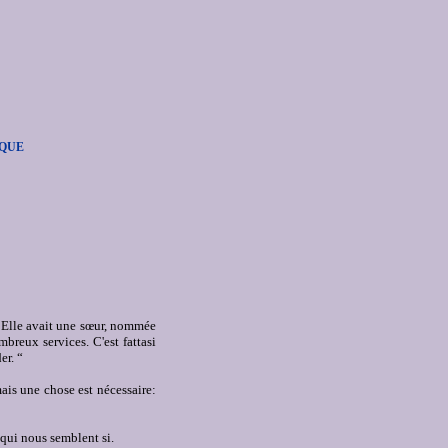
IQUE
.
Elle avait une sœur, nommée
nombreux services.
C'est fattasi
er. “
is une chose est nécessaire:
 qui nous semblent si.