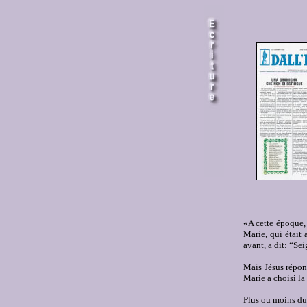
«A cette époque,
Marie, qui était 
avant, a dit: “Se
Mais Jésus répon
Marie a choisi la
Plus ou moins dur