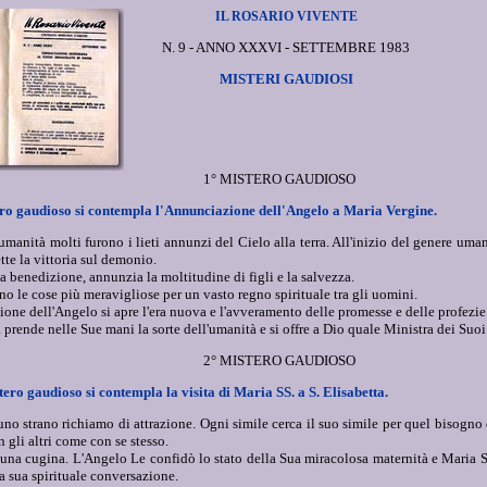
IL ROSARIO VIVENTE
N. 9 - ANNO XXXVI - SETTEMBRE 1983
MISTERI GAUDIOSI
1° MISTERO GAUDIOSO
ro gaudioso si contempla l'Annunciazione dell'Angelo a Maria Vergine.
'umanità molti furono i lieti annunzi del Cielo alla terra. All'inizio del genere u
te la vittoria sul demonio.
la benedizione, annunzia la moltitudine di figli e la salvezza.
ano le cose più meravigliose per un vasto regno spirituale tra gli uomini.
one dell'Angelo si apre l'era nuova e l'avveramento delle promesse e delle profezie
prende nelle Sue mani la sorte dell'umanità e si offre a Dio quale Ministra dei Suoi
2° MISTERO GAUDIOSO
ero gaudioso si contempla la visita di Maria SS. a S. Elisabetta.
 uno strano richiamo di attrazione. Ogni simile cerca il suo simile per quel bisogno
n gli altri come con se stesso.
una cugina. L'Angelo Le confidò lo stato della Sua miracolosa maternità e Maria SS.
a sua spirituale conversazione.