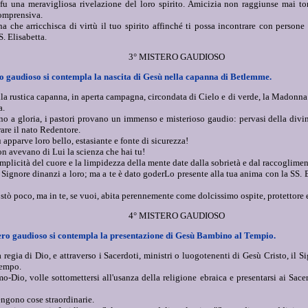
 fu una meravigliosa rivelazione del loro spirito. Amicizia non raggiunse mai to
omprensiva.
 che arricchisca di virtù il tuo spirito affinché ti possa incontrare con persone 
S. Elisabetta.
3° MISTERO GAUDIOSO
ro gaudioso si contempla la nascita di Gesù nella capanna di Betlemme.
la rustica capanna, in aperta campagna, circondata di Cielo e di verde, la Madonna 
a.
no a gloria, i pastori provano un immenso e misterioso gaudio: pervasi della divina
are il nato Redentore.
apparve loro bello, estasiante e fonte di sicurezza!
on avevano di Lui la scienza che hai tu!
semplicità del cuore e la limpidezza della mente date dalla sobrietà e dal raccoglimen
 Signore dinanzi a loro; ma a te è dato goderLo presente alla tua anima con la SS. E
stò poco, ma in te, se vuoi, abita perennemente come dolcissimo ospite, protettore
4° MISTERO GAUDIOSO
ero gaudioso si contempla la presentazione di Gesù Bambino al Tempio.
regia di Dio, e attraverso i Sacerdoti, ministri o luogotenenti di Gesù Cristo, il 
tempo.
o-Dio, volle sottomettersi all'usanza della religione ebraica e presentarsi ai Sacer
ngono cose straordinarie.