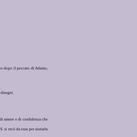
mano dopo il peccato di Adamo,
.
 disegni.
 di amore e di confidenza che
 si recò da essa per aiutarla