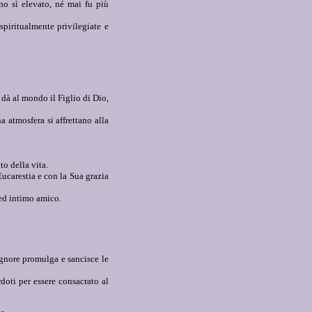
no sì elevato, né mai fu più
spiritualmente privilegiate e
dà al mondo il Figlio di Dio,
 atmosfera si affrettano alla
to della vita.
ucarestia e con la Sua grazia
 ed intimo amico.
Signore promulga e sancisce le
doti per essere consacrato al