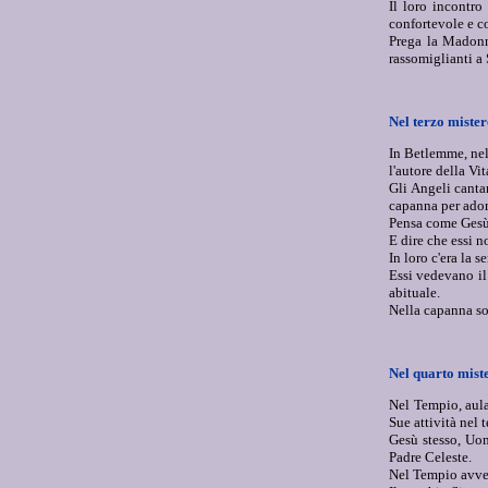
Il loro incontro
confortevole e c
Prega la Madonna
rassomiglianti a 
Nel terzo miste
In Betlemme, nel
l'autore della Vit
Gli Angeli canta
capanna per ador
Pensa come Gesù 
E dire che essi n
In loro c'era la 
Essi vedevano il
abituale.
Nella capanna so
Nel quarto mist
Nel Tempio, aula 
Sue attività nel 
Gesù stesso, Uom
Padre Celeste.
Nel Tempio avve