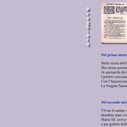
Nel primo miste
Nella storia dell
Dio stesso promet
Ai patriarchi dà 
I profeti vaticin
Con l'Annunciazi
La Vergine Santa 
Nel secondo mist
V'è tra le anime
desidera stare co
Maria SS. aveva 
e per godere dell